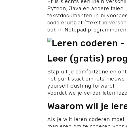
Er is slechts een klein versc
Python, Java en andere talen
tekstdocumenten in bijvoorbe
code eruitziet (“tekst in versc
ook in Notepad programmeren, z
Leer (gratis) pr
Stap uit je comfortzone en ontwi
het punt staat om iets nieuws te
yourself pushing forward!
Voordat we je verder laten leze
Waarom wil je le
Als je wilt leren coderen moet 
manieren om te coderen voor vee