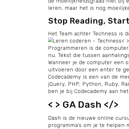
de moeilijkheidsgraad niet bij
leren, maar het is nog moeilijk
Stop Reading, Star
Het Team achter Techness is d
< 
Programmeren is de computer 
nu. Tekst die tussen aanhalin
Wanneer je de computer een op
uitvoeren door een enter te gev
Codecademy is een van de mees
jQuery, PHP, Python, Ruby, Rai
ben je bij Codecademy aan het 
< > GA Dash </>
Dash
is de nieuwe online cursu
programma’s om je te helpen me