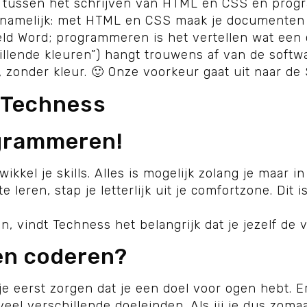
hil tussen het schrijven van HTML en CSS en pro
, namelijk: met HTML en CSS maak je documenten 
eld Word; programmeren is het vertellen wat ee
hillende kleuren”) hangt trouwens af van de softwa
onder kleur. 🙂 Onze voorkeur gaat uit naar de 
ogrammeren!
kkel je skills. Alles is mogelijk zolang je maar in
 leren, stap je letterlijk uit je comfortzone. Dit i
n, vindt Techness het belangrijk dat je jezelf de 
ren coderen?
je eerst zorgen dat je een doel voor ogen hebt. E
l verschillende doeleinden. Als jij je dus zomaar