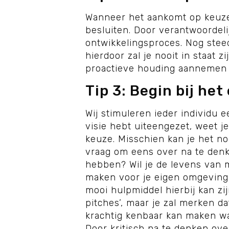
Wanneer het aankomt op keuzes,
besluiten. Door verantwoordeli
ontwikkelingsproces. Nog steed
hierdoor zal je nooit in staat
proactieve houding aannemen o
Tip 3: Begin bij het
Wij stimuleren ieder individu e
visie hebt uiteengezet, weet j
keuze. Misschien kan je het no
vraag om eens over na te denke
hebben? Wil je de levens van 
maken voor je eigen omgeving? 
mooi hulpmiddel hierbij kan zij
pitches’, maar je zal merken d
krachtig kenbaar kan maken wat
Door kritisch na te denken ov