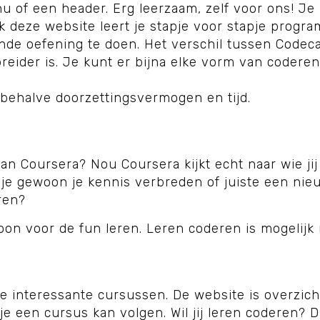
u of een header. Erg leerzaam, zelf voor ons! Je 
k deze website leert je stapje voor stapje progr
gende oefening te doen. Het verschil tussen Cod
ider is. Je kunt er bijna elke vorm van coderen l
 behalve doorzettingsvermogen en tijd.
an Coursera? Nou Coursera kijkt echt naar wie jij
l je gewoon je kennis verbreden of juiste een nie
ren?
oon voor de fun leren. Leren coderen is mogelij
e interessante cursussen. De website is overzicht
e een cursus kan volgen. Wil jij leren coderen? D