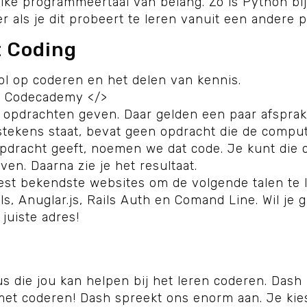
 elke programmeertaal van belang. Zo is Python bi
er als je dit probeert te leren vanuit een andere
t Coding
ol op coderen en het delen van kennis.
> Codecademy </>
opdrachten geven. Daar gelden een paar afsprake
gstekens staat, bevat geen opdracht die de compu
dracht geeft, noemen we dat code. Je kunt die 
en. Daarna zie je het resultaat.
t bekendste websites om de volgende talen te l
ls, Anuglar.js, Rails Auth en Comand Line. Wil je
juiste adres!
s die jou kan helpen bij het leren coderen. Dash 
t coderen! Dash spreekt ons enorm aan. Je kiest