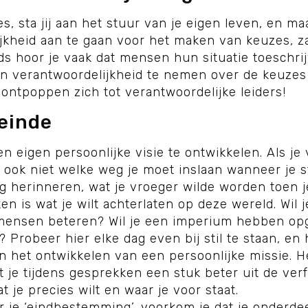
 sta jij aan het stuur van je eigen leven, en maa
jkheid aan te gaan voor het maken van keuzes, zal
s hoor je vaak dat mensen hun situatie toeschri
 zijn verantwoordelijkheid te nemen over de keuze
ntpoppen zich tot verantwoordelijke leiders!
 einde
en eigen persoonlijke visie te ontwikkelen. Als je
e ook niet welke weg je moet inslaan wanneer je s
g herinneren, wat je vroeger wilde worden toen j
n is wat je wilt achterlaten op deze wereld. Wil
mensen beteren? Wil je een imperium hebben opg
Probeer hier elke dag even bij stil te staan, en 
n het ontwikkelen van een persoonlijke missie. Het 
at je tijdens gesprekken een stuk beter uit de ve
 je precies wilt en waar je voor staat.
er je ‘eindbestemming’, voorkom je dat je onderd