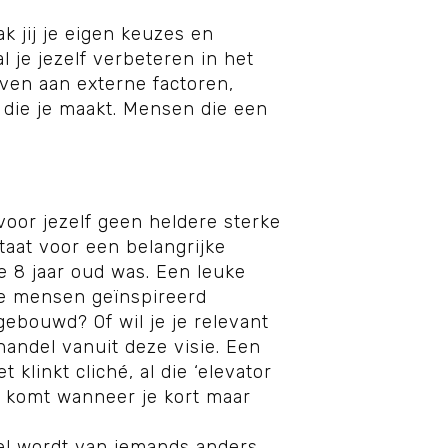
k jij je eigen keuzes en
 je jezelf verbeteren in het
jven aan externe factoren,
s die je maakt. Mensen die een
 voor jezelf geen heldere sterke
taat voor een belangrijke
e 8 jaar oud was. Een leuke
 je mensen geïnspireerd
ebouwd? Of wil je je relevant
handel vanuit deze visie. Een
klinkt cliché, al die ‘elevator
rf komt wanneer je kort maar
eel wordt van iemands anders