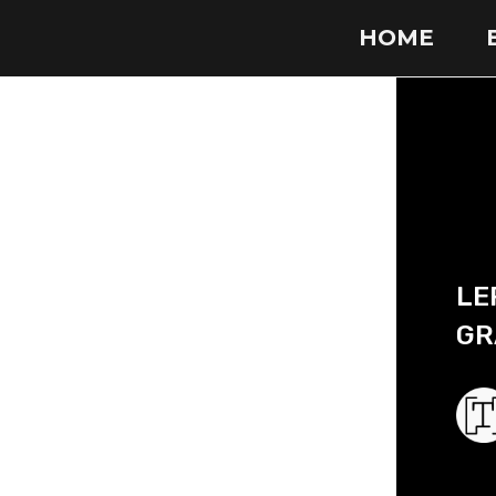
HOME
LE
GR