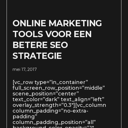
ONLINE MARKETING
TOOLS VOOR EEN
BETERE SEO
STRATEGIE
mei 17, 2017
[vc_row type=”in_container”
full_screen_row_position=”middle”
scene_position=”center”
text_color=”dark” text_align=”left”
overlay_strength=”0.3″][vc_column
column_padding=”no-extra-
padding”
column_padding_position=”all”
background_color_opacity=”1″