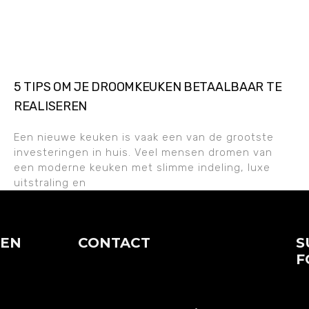
5 TIPS OM JE DROOMKEUKEN BETAALBAAR TE
REALISEREN
Een nieuwe keuken is vaak een van de grootste
investeringen in huis. Veel mensen dromen van
een moderne keuken met slimme indeling, luxe
uitstraling en
TEN
CONTACT
S
F