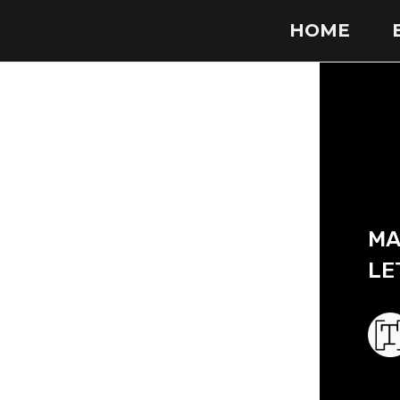
HOME
MA
LE