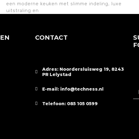
een moderne keuken met slimme indeling, luxe
uitstraling en
TEN
CONTACT
S
F
Adres: Noordersluisweg 19, 8243
PR Lelystad
E-mail: info@techness.nl
Telefoon: 085 105 0599