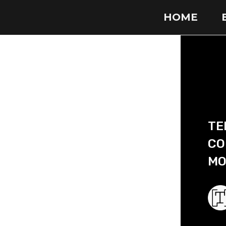
HOME
TE
CO
MO