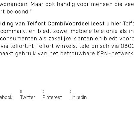
wonenden. Maar ook handig voor mensen die veel
rt beloond!”
eiding van
Telfort CombiVoordeel leest u hier
!
Telf
ommarkt en biedt zowel mobiele telefonie als int
l consumenten als zakelijke klanten en biedt voor
ia telfort.nl, Telfort winkels, telefonisch via 080
 maakt gebruik van het betrouwbare KPN-netwerk
ebook
Twitter
Pinterest
LinkedIn